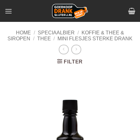
Skip
to
content
HOME
/
SPECIAALBIER
/
KOFFIE & THEE &
SIROPEN
/
THEE
/
MINI FLESJES STERKE DRANK
FILTER