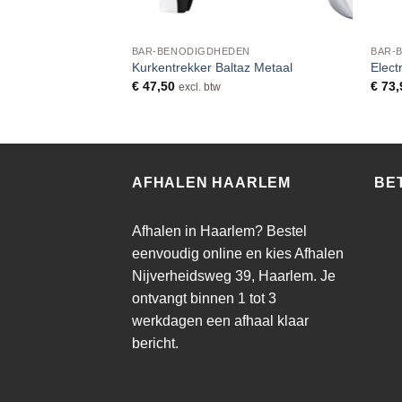
EN
BAR-BENODIGDHEDEN
BAR-
ke Drank 3,5cl Pak
Kurkentrekker Baltaz Metaal
Elect
€
47,50
€
73,
excl. btw
AFHALEN HAARLEM
BE
Afhalen in Haarlem? Bestel
eenvoudig online en kies Afhalen
Nijverheidsweg 39, Haarlem. Je
ontvangt binnen 1 tot 3
werkdagen een afhaal klaar
bericht.