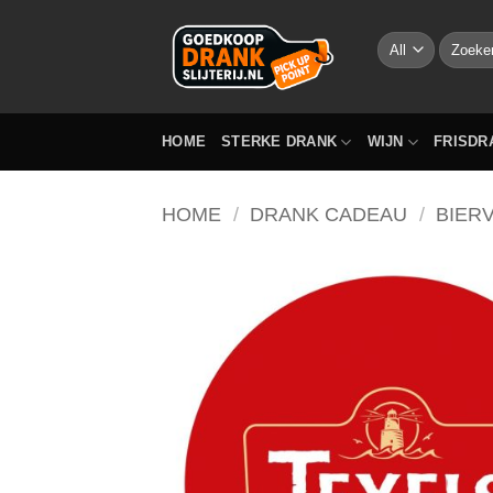
Skip
to
Zoeken
naar:
content
HOME
STERKE DRANK
WIJN
FRISDR
HOME
/
DRANK CADEAU
/
BIERV