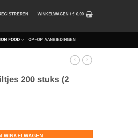
 REGISTREREN
WINKELWAGEN /
€
0,00
NON FOOD
OP=OP AANBIEDINGEN
ltjes 200 stuks (2
llen) hoeveelheid
N WINKELWAGEN