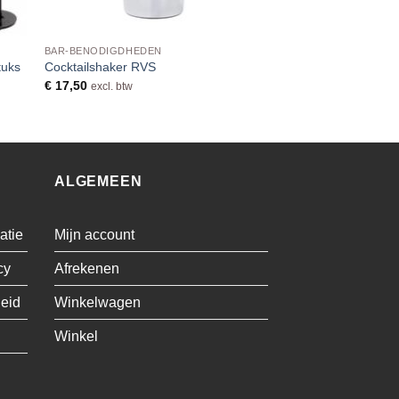
BAR-BENODIGDHEDEN
tuks
Cocktailshaker RVS
€
17,50
excl. btw
ALGEMEEN
atie
Mijn account
cy
Afrekenen
leid
Winkelwagen
Winkel