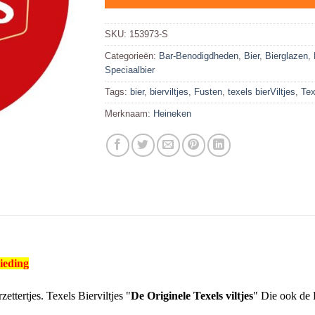
SKU:
153973-S
Categorieën:
Bar-Benodigdheden
,
Bier
,
Bierglazen
,
Speciaalbier
Tags:
bier
,
bierviltjes
,
Fusten
,
texels bierViltjes
,
Te
Merknaam:
Heineken
ieding
zettertjes.
Texels Bierviltjes "
De Originele Texels viltjes
" Die ook de 