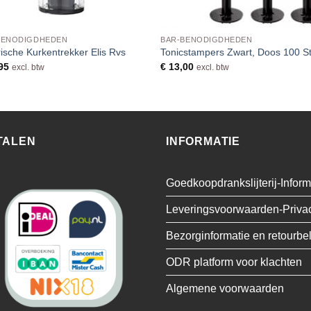
BENODIGDHEDEN
BAR-BENODIGDHEDEN
rische Kurkentrekker Elis Rvs
Tonicstampers Zwart, Doos 100 S
95
€
13,00
excl. btw
excl. btw
TALEN
INFORMATIE
Goedkoopdrankslijterij-Inform
Leveringsvoorwaarden-Priva
Bezorginformatie en retourbe
ODR platform voor klachten
Algemene voorwaarden