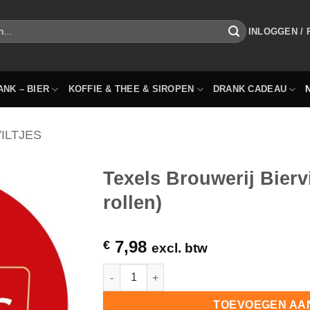
INLOGGEN /
ANK – BIER
KOFFIE & THEE & SIROPEN
DRANK CADEAU
ILTJES
Texels Brouwerij Biervi
rollen)
7,98
€
excl. btw
Texels Brouwerij Bierviltjes 200 stuks (2 ro
TOEVOEGEN AA