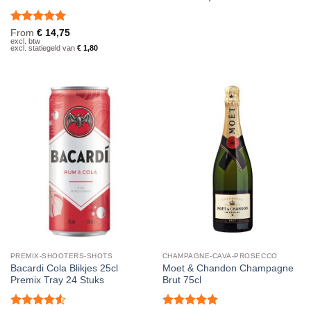
Waardering
From
€
14,75
excl. btw
5
uit 5
excl. statiegeld van
€
1,80
PREMIX-SHOOTERS-SHOTS
CHAMPAGNE-CAVA-PROSECCO
Bacardi Cola Blikjes 25cl
Moet & Chandon Champagne
Premix Tray 24 Stuks
Brut 75cl