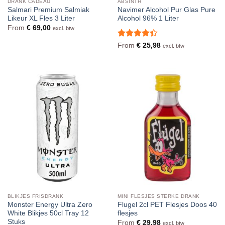
DRANK CADEAU
ABSINTH
Salmari Premium Salmiak
Navimer Alcohol Pur Glas Pure
Likeur XL Fles 3 Liter
Alcohol 96% 1 Liter
From
€
69,00
excl. btw
Waardering
From
€
25,98
excl. btw
4.4
uit 5
BLIKJES FRISDRANK
MINI FLESJES STERKE DRANK
Monster Energy Ultra Zero
Flugel 2cl PET Flesjes Doos 40
White Blikjes 50cl Tray 12
flesjes
Stuks
From
€
29,98
excl. btw