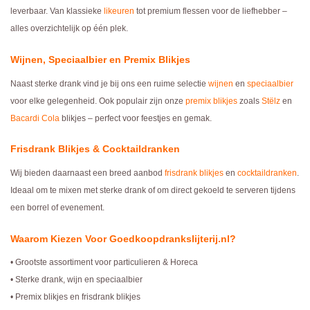
leverbaar. Van klassieke
likeuren
tot premium flessen voor de liefhebber –
alles overzichtelijk op één plek.
Wijnen, Speciaalbier en Premix Blikjes
Naast sterke drank vind je bij ons een ruime selectie
wijnen
en
speciaalbier
voor elke gelegenheid. Ook populair zijn onze
premix blikjes
zoals
Stëlz
en
Bacardi Cola
blikjes – perfect voor feestjes en gemak.
Frisdrank Blikjes & Cocktaildranken
Wij bieden daarnaast een breed aanbod
frisdrank blikjes
en
cocktaildranken
.
Ideaal om te mixen met sterke drank of om direct gekoeld te serveren tijdens
een borrel of evenement.
Waarom Kiezen Voor Goedkoopdrankslijterij.nl?
• Grootste assortiment voor particulieren & Horeca
• Sterke drank, wijn en speciaalbier
• Premix blikjes en frisdrank blikjes