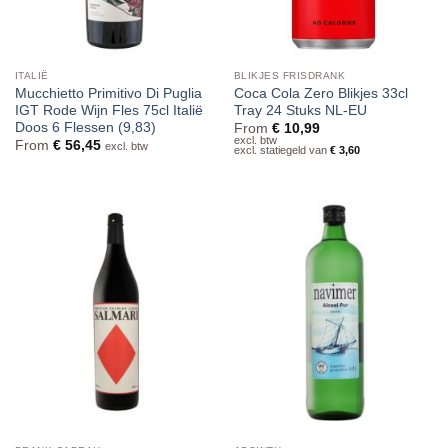
ITALIË
BLIKJES FRISDRANK
Mucchietto Primitivo Di Puglia
Coca Cola Zero Blikjes 33cl
IGT Rode Wijn Fles 75cl Italië
Tray 24 Stuks NL-EU
Doos 6 Flessen (9,83)
From
€
10,99
excl. btw
From
€
56,45
excl. btw
excl. statiegeld van
€
3,60