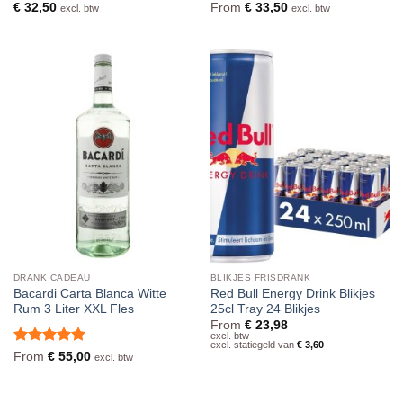
Waardering
Waardering
€
32,50
From
€
33,50
excl. btw
excl. btw
4.5
uit 5
5
uit 5
DRANK CADEAU
BLIKJES FRISDRANK
Bacardi Carta Blanca Witte
Red Bull Energy Drink Blikjes
Rum 3 Liter XXL Fles
25cl Tray 24 Blikjes
From
€
23,98
excl. btw
excl. statiegeld van
€
3,60
Waardering
From
€
55,00
excl. btw
5
uit 5