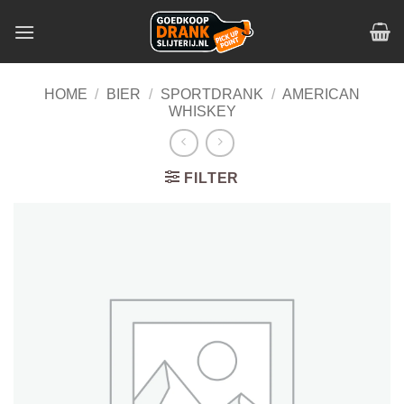
Skip
to
content
HOME
/
BIER
/
SPORTDRANK
/
AMERICAN
WHISKEY
FILTER