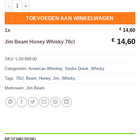
Jim Beam Honey Whisky 70cl hoeveelheid
TOEVOEGEN AAN WINKELWAGEN
€
1
x
14,60
€
14,60
Jim Beam Honey Whisky 70cl
SKU:
L-50-898-00
Categorieën:
American Whiskey
,
Sterke Drank
,
Whisky
Tags:
70cl
,
Beam
,
Honey
,
Jim
,
Whisky
Merknaam:
Jim Beam
BESCHRIJVING