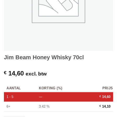
Jim Beam Honey Whisky 70cl
14,60
€
excl. btw
AANTAL
KORTING (%)
PRIJS
1 - 5
—
€
14,60
6+
3.42 %
€
14,10