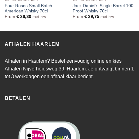
AMERICAN WHISKEY
AMERICAN WHISKEY
Four Roses Small Batch
Jack Daniel’s Single Barrel 100
American Whisky 70cl
Proof Whisky 70cl
From
€
26,30
From
€
39,75
excl. btw
excl. btw
AFHALEN HAARLEM
Afhalen in Haarlem? Bestel eenvoudig online en kies
Afhalen Nijverheidsweg 39, Haarlem. Je ontvangt binnen 1
tot 3 werkdagen een afhaal klaar bericht.
BETALEN